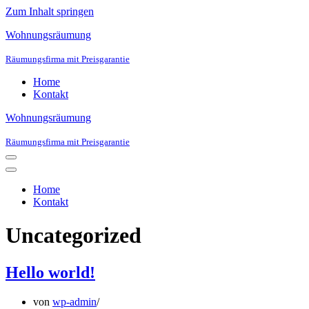
Zum Inhalt springen
Wohnungsräumung
Räumungsfirma mit Preisgarantie
Home
Kontakt
Wohnungsräumung
Räumungsfirma mit Preisgarantie
Navigations-
Menü
Navigations-
Menü
Home
Kontakt
Uncategorized
Hello world!
von
wp-admin